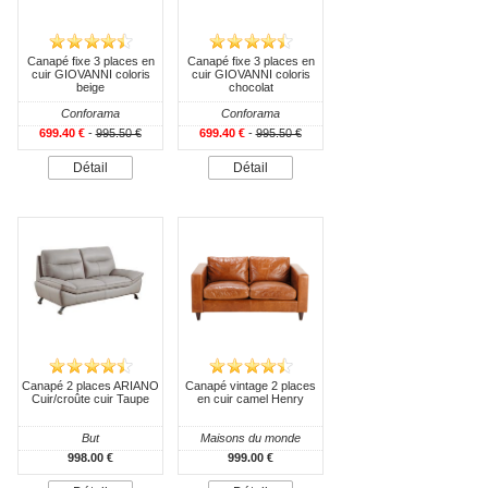
Canapé fixe 3 places en
Canapé fixe 3 places en
cuir GIOVANNI coloris
cuir GIOVANNI coloris
beige
chocolat
Conforama
Conforama
699.40 €
-
995.50 €
699.40 €
-
995.50 €
Détail
Détail
Canapé 2 places ARIANO
Canapé vintage 2 places
Cuir/croûte cuir Taupe
en cuir camel Henry
But
Maisons du monde
998.00 €
999.00 €