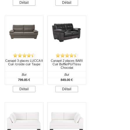
Détail
Détail
Canapé 3 places LUCCA II
Canapé 2 places BARI
Cuir /croûte cuir Taupe
Cuir Buffle/PU/Tissu
Chocolat
But
But
799.85 €
849.00 €
Détail
Détail