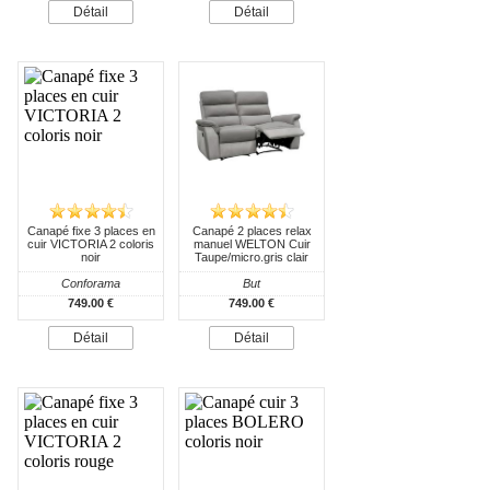
Détail
Détail
Canapé fixe 3 places en
Canapé 2 places relax
cuir VICTORIA 2 coloris
manuel WELTON Cuir
noir
Taupe/micro.gris clair
Conforama
But
749.00 €
749.00 €
Détail
Détail