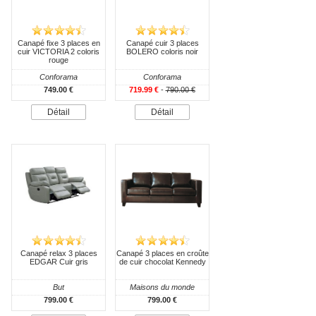
Canapé fixe 3 places en
Canapé cuir 3 places
cuir VICTORIA 2 coloris
BOLERO coloris noir
rouge
Conforama
Conforama
749.00 €
719.99 €
-
790.00 €
Détail
Détail
Canapé relax 3 places
Canapé 3 places en croûte
EDGAR Cuir gris
de cuir chocolat Kennedy
But
Maisons du monde
799.00 €
799.00 €