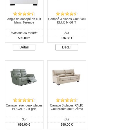
Angle de canapé en cuir
Canapé 3 places Cuir Bleu
blanc Terence
BLUE NIGHT
Maisons du monde
But
599.00 €
676.38 €
Détail
Détail
Canapé relax deux places
Canapé 3 places PALIO
EDGAR Cuir gris
Cuir/croûte cuir Crème
But
But
699.00 €
699.00 €