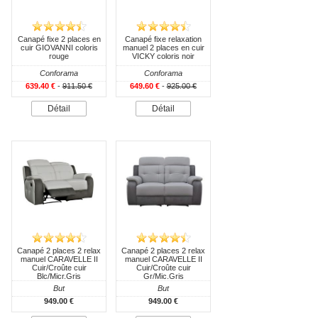
Canapé fixe 2 places en
Canapé fixe relaxation
cuir GIOVANNI coloris
manuel 2 places en cuir
rouge
VICKY coloris noir
Conforama
Conforama
639.40 €
-
911.50 €
649.60 €
-
925.00 €
Détail
Détail
Canapé 2 places 2 relax
Canapé 2 places 2 relax
manuel CARAVELLE II
manuel CARAVELLE II
Cuir/Croûte cuir
Cuir/Croûte cuir
Blc/Micr.Gris
Gr/Mic.Gris
But
But
949.00 €
949.00 €