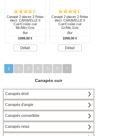
Canapé 2 places 2 Relax
Canapé 2 places 2 Relax
élect. CARAVELLE II
élect. CARAVELLE II
Cuir/Croûte cuir
Cuir/Croûte cuir
Blc/Micr.Gris
Gr/Mic.Gris
But
But
1099.00 €
1099.00 €
Détail
Détail
1
2
3
4
5
6
7
Canapés cuir
Canapés droit
Canapés d'angle
Canapés convertible
Canapés relax