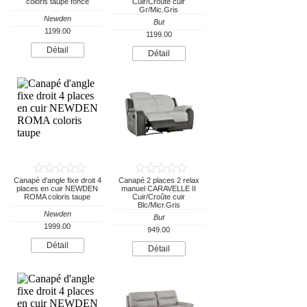
coloris taupe foncé
Cuir/Croûte cuir
Gr/Mic.Gris
Newden
But
1199.00
1199.00
Détail
Détail
Canapé d'angle fixe droit 4
Canapé 2 places 2 relax
places en cuir NEWDEN
manuel CARAVELLE II
ROMA coloris taupe
Cuir/Croûte cuir
Blc/Micr.Gris
Newden
But
1999.00
949.00
Détail
Détail