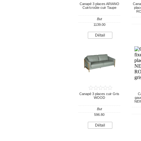
Canapé 3 places ARIANO
Canap
Cuir/croûte cuir Taupe
pla
RO
But
1139.00
Détail
Canapé 3 places cuir Gris
Ca
WOOD
gauc
NEW
But
596.80
Détail