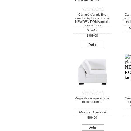
Canapé d'angle fixe
Cana
gauche 4 places en cuir
en cro
NEWDEN ROMA coloris
mul
marron foncé
M
Newden
1999.00
Détail
Angle de canapé en cuir
Cana
blanc Terence
cu
c
Maisons du monde
599.00
Détail