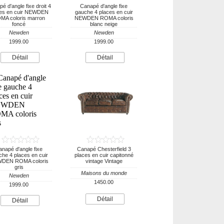
é d'angle fixe droit 4
Canapé d'angle fixe
ces en cuir NEWDEN
gauche 4 places en cuir
MA coloris marron
NEWDEN ROMA coloris
foncé
blanc neige
Newden
Newden
1999.00
1999.00
Détail
Détail
napé d'angle fixe
Canapé Chesterfield 3
he 4 places en cuir
places en cuir capitonné
DEN ROMA coloris
vintage Vintage
gris
Maisons du monde
Newden
1450.00
1999.00
Détail
Détail