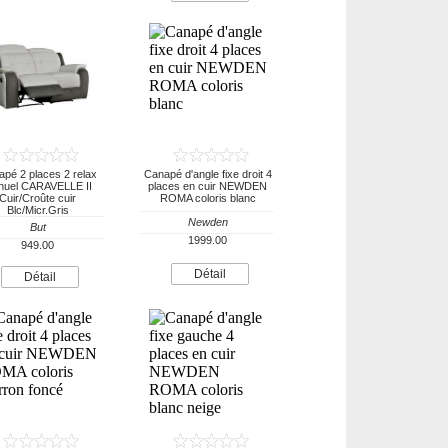
pé 2 places 2 relax
Canapé d'angle fixe droit 4
nuel CARAVELLE II
places en cuir NEWDEN
Cuir/Croûte cuir
ROMA coloris blanc
Blc/Micr.Gris
Newden
But
1999.00
949.00
Détail
Détail