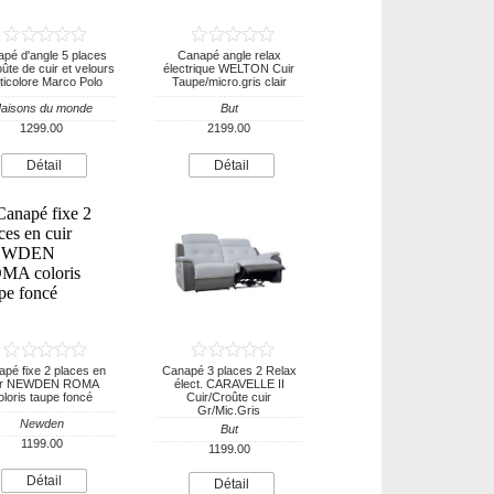
pé d'angle 5 places
Canapé angle relax
ûte de cuir et velours
électrique WELTON Cuir
ticolore Marco Polo
Taupe/micro.gris clair
aisons du monde
But
1299.00
2199.00
Détail
Détail
pé fixe 2 places en
Canapé 3 places 2 Relax
ir NEWDEN ROMA
élect. CARAVELLE II
oloris taupe foncé
Cuir/Croûte cuir
Gr/Mic.Gris
Newden
But
1199.00
1199.00
Détail
Détail