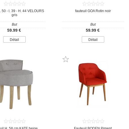
L. 50 - l. 39 - H. 44 VELOURS
fauteuil GOA Rotin noir
gris
But
But
59.99 €
59.99 €
Détail
Détail
uil H. 58 cm KATE beige
Fauteuil BODEN Piment