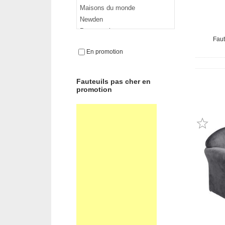
Maisons du monde
Newden
Paw patrol
Faut
Reine des neiges
En promotion
Relax et vous
Fauteuils pas cher en
promotion