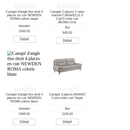
Canapé d'angle fixe droit 4
Canapé 2 places 2 relax
places en cuir NEWDEN
manuel CARAVELLE II
ROMA coloris taupe
Cuir/Croûte cuir
Blc/Micr.Gris
Newden
But
1999.00
949.00
Détail
Détail
Canapé d'angle fixe droit 4
Canapé 3 places ARIANO
places en cuir NEWDEN
Cuir/croûte cuir Taupe
ROMA coloris blanc
Newden
But
1999.00
1139.00
Détail
Détail