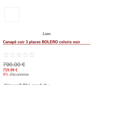
Lien
Canapé cuir 3 places BOLERO coloris noir
790.00 €
719.99 €
9%
d'économie