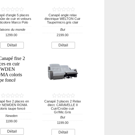
pé d'angle 5 places
Canapé angle relax
ûte de cuir et velours
électrique WELTON Cuir
ticolore Marco Polo
Taupe/micro.gris clair
aisons du monde
But
1299.00
2199.00
Détail
Détail
pé fixe 2 places en
Canapé 3 places 2 Relax
ir NEWDEN ROMA
élect. CARAVELLE II
oloris taupe foncé
Cuir/Croûte cuir
Gr/Mic.Gris
Newden
But
1199.00
1199.00
Détail
Détail