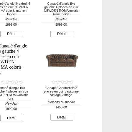
é d'angle fixe droit 4
Canapé d'angle fixe
ces en cuir NEWDEN
gauche 4 places en cuir
MA coloris marron
NEWDEN ROMA coloris
foncé
blanc neige
Newden
Newden
1999.00
1999.00
Détail
Détail
napé d'angle fixe
Canapé Chesterfield 3
he 4 places en cuir
places en cuir capitonné
DEN ROMA coloris
vintage Vintage
gris
Maisons du monde
Newden
1450.00
1999.00
Détail
Détail