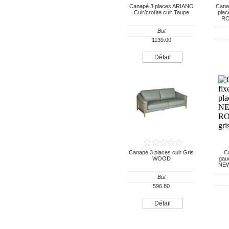
Canapé 3 places ARIANO
Canap
Cuir/croûte cuir Taupe
pla
RO
But
1139.00
Détail
Canapé 3 places cuir Gris
Ca
WOOD
gauc
NEW
But
596.80
Détail