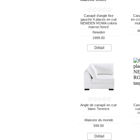
Canapé d'angle fixe
Cana
gauche 4 places en cuir
en cro
NEWDEN ROMA coloris
mul
marron foncé
M
Newden
1999.00
Détail
Angle de canapé en cuir
Cana
blanc Terence
cu
c
Maisons du monde
599.00
Détail