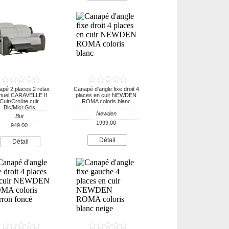
pé 2 places 2 relax
Canapé d'angle fixe droit 4
nuel CARAVELLE II
places en cuir NEWDEN
Cuir/Croûte cuir
ROMA coloris blanc
Blc/Micr.Gris
Newden
But
1999.00
949.00
Détail
Détail