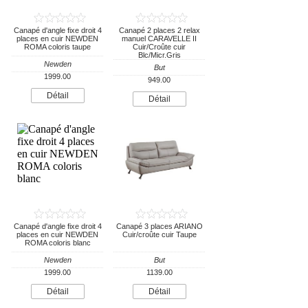
Canapé d'angle fixe droit 4
Canapé 2 places 2 relax
places en cuir NEWDEN
manuel CARAVELLE II
ROMA coloris taupe
Cuir/Croûte cuir
Blc/Micr.Gris
Newden
But
1999.00
949.00
Détail
Détail
Canapé d'angle fixe droit 4
Canapé 3 places ARIANO
places en cuir NEWDEN
Cuir/croûte cuir Taupe
ROMA coloris blanc
Newden
But
1999.00
1139.00
Détail
Détail