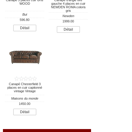
Canapé 3 places cuir Gris
Canapé d'angle fixe
WOOD
gauche 4 places en cuir
NEWDEN ROMA coloris
gris
But
Newden
596.80
1999.00
Détail
Détail
Canapé Chesterfield 3
places en cuir capitonné
vintage Vintage
Maisons du monde
1450.00
Détail