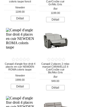
coloris taupe foncé
Cuir/Croûte cuir
Gr/Mic.Gris
Newden
But
1199.00
1199.00
Détail
Détail
Canapé d'angle fixe droit 4
Canapé 2 places 2 relax
places en cuir NEWDEN
manuel CARAVELLE II
ROMA coloris taupe
Cuir/Croûte cuir
Blc/Micr.Gris
Newden
But
1999.00
949.00
Détail
Détail