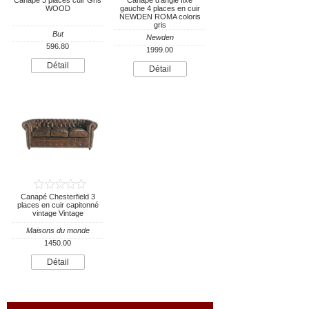
Canapé 3 places cuir Gris
Canapé d'angle fixe
WOOD
gauche 4 places en cuir
NEWDEN ROMA coloris
gris
But
Newden
596.80
1999.00
Détail
Détail
Canapé Chesterfield 3
places en cuir capitonné
vintage Vintage
Maisons du monde
1450.00
Détail