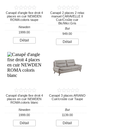
Canapé d'angle fixe droit 4
Canapé 2 places 2 relax
places en cuir NEWDEN
manuel CARAVELLE II
ROMA coloris taupe
Cuir/Croûte cuir
Blc/Micr.Gris
Newden
But
1999.00
949.00
Détail
Détail
Canapé d'angle fixe droit 4
Canapé 3 places ARIANO
places en cuir NEWDEN
Cuir/croûte cuir Taupe
ROMA coloris blanc
Newden
But
1999.00
1139.00
Détail
Détail