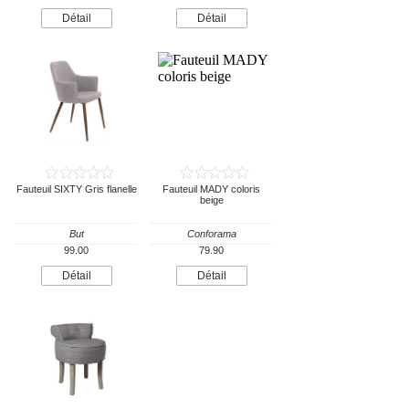
Détail
Détail
Fauteuil SIXTY Gris flanelle
Fauteuil MADY coloris
beige
But
Conforama
99.00
79.90
Détail
Détail