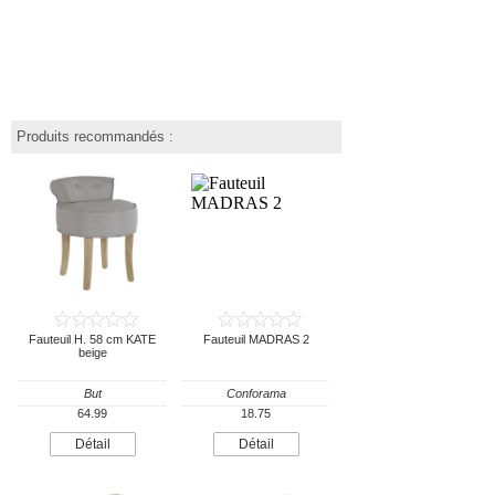
Produits recommandés :
Fauteuil H. 58 cm KATE
Fauteuil MADRAS 2
beige
But
Conforama
64.99
18.75
Détail
Détail