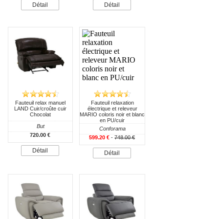
Détail
Détail
Fauteuil relax manuel
Fauteuil relaxation
LAND Cuir/croûte cuir
électrique et releveur
Chocolat
MARIO coloris noir et blanc
en PU/cuir
But
Conforama
720.00 €
599.20 €
-
748.00 €
Détail
Détail