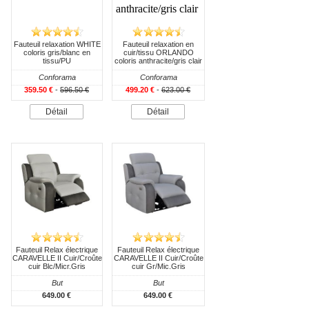
Fauteuil relaxation WHITE
Fauteuil relaxation en
coloris gris/blanc en
cuir/tissu ORLANDO
tissu/PU
coloris anthracite/gris clair
Conforama
Conforama
359.50 €
-
596.50 €
499.20 €
-
623.00 €
Détail
Détail
Fauteuil Relax électrique
Fauteuil Relax électrique
CARAVELLE II Cuir/Croûte
CARAVELLE II Cuir/Croûte
cuir Blc/Micr.Gris
cuir Gr/Mic.Gris
But
But
649.00 €
649.00 €