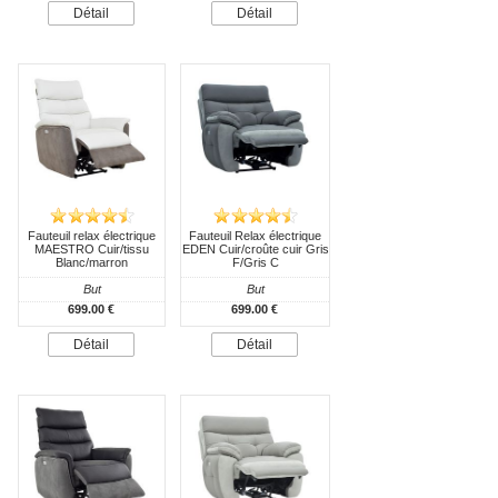
Détail
Détail
Fauteuil relax électrique
Fauteuil Relax électrique
MAESTRO Cuir/tissu
EDEN Cuir/croûte cuir Gris
Blanc/marron
F/Gris C
But
But
699.00 €
699.00 €
Détail
Détail