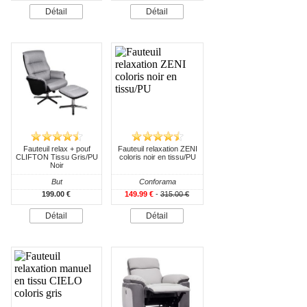
Détail
Détail
Fauteuil relax + pouf
Fauteuil relaxation ZENI
CLIFTON Tissu Gris/PU
coloris noir en tissu/PU
Noir
But
Conforama
199.00 €
149.99 €
-
315.00 €
Détail
Détail