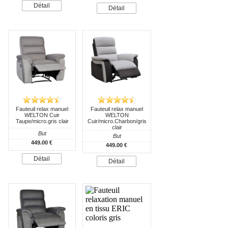
Détail
Détail
Fauteuil relax manuel
Fauteuil relax manuel
WELTON Cuir
WELTON
Taupe/micro.gris clair
Cuir/micro.Charbon/gris
clair
But
But
449.00 €
449.00 €
Détail
Détail