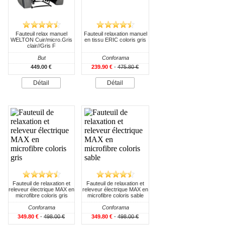
Fauteuil relax manuel
Fauteuil relaxation manuel
WELTON Cuir/micro.Gris
en tissu ERIC coloris gris
clair//Gris F
But
Conforama
449.00 €
239.90 €
-
475.80 €
Détail
Détail
Fauteuil de relaxation et
Fauteuil de relaxation et
releveur électrique MAX en
releveur électrique MAX en
microfibre coloris gris
microfibre coloris sable
Conforama
Conforama
349.80 €
-
498.00 €
349.80 €
-
498.00 €