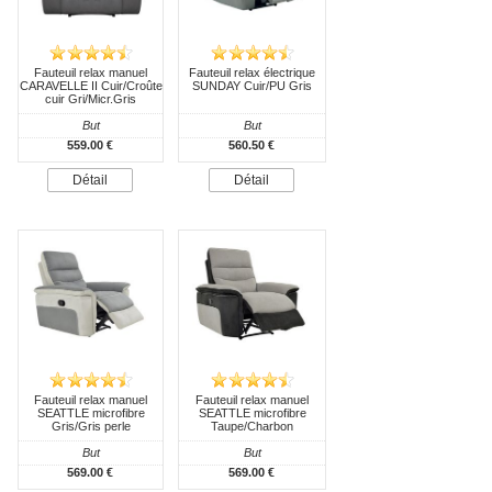
Fauteuil relax manuel
Fauteuil relax électrique
CARAVELLE II Cuir/Croûte
SUNDAY Cuir/PU Gris
cuir Gri/Micr.Gris
But
But
559.00 €
560.50 €
Détail
Détail
Fauteuil relax manuel
Fauteuil relax manuel
SEATTLE microfibre
SEATTLE microfibre
Gris/Gris perle
Taupe/Charbon
But
But
569.00 €
569.00 €