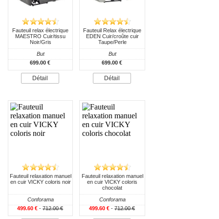
Fauteuil relax électrique
Fauteuil Relax électrique
MAESTRO Cuir/tissu
EDEN Cuir/croûte cuir
Noir/Gris
Taupe/Perle
But
But
699.00 €
699.00 €
Détail
Détail
Fauteuil relaxation manuel
Fauteuil relaxation manuel
en cuir VICKY coloris noir
en cuir VICKY coloris
chocolat
Conforama
Conforama
499.60 €
-
712.00 €
499.60 €
-
712.00 €