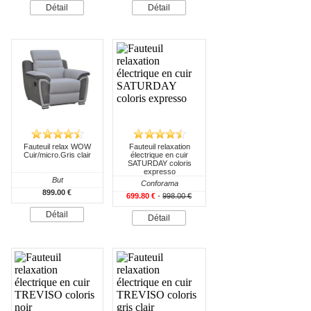
Détail
Détail
Fauteuil relax WOW
Fauteuil relaxation
Cuir/micro.Gris clair
électrique en cuir
SATURDAY coloris
expresso
But
Conforama
899.00 €
699.80 €
-
998.00 €
Détail
Détail