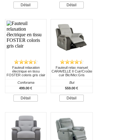
Détail
Détail
Fauteuil relaxation
Fauteuil relax manuel
électrique en tissu
CARAVELLE II Cuir/Croûte
FOSTER coloris gris clair
cuir Blc/Micr.Gris
Conforama
But
499.00 €
559.00 €
Détail
Détail