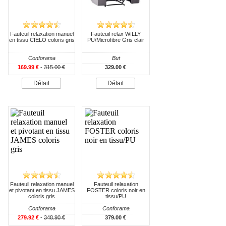
Fauteuil relaxation manuel
Fauteuil relax WILLY
en tissu CIELO coloris gris
PU/Microfibre Gris clair
Conforama
But
169.99 €
-
315.00 €
329.00 €
Détail
Détail
Fauteuil relaxation manuel
Fauteuil relaxation
et pivotant en tissu JAMES
FOSTER coloris noir en
coloris gris
tissu/PU
Conforama
Conforama
279.92 €
-
348.90 €
379.00 €