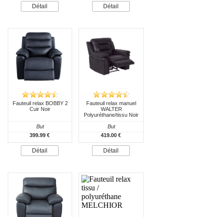
Détail
Détail
Fauteuil relax BOBBY 2
Fauteuil relax manuel
Cuir Noir
WALTER
Polyuréthane/tissu Noir
But
But
399.99 €
419.00 €
Détail
Détail