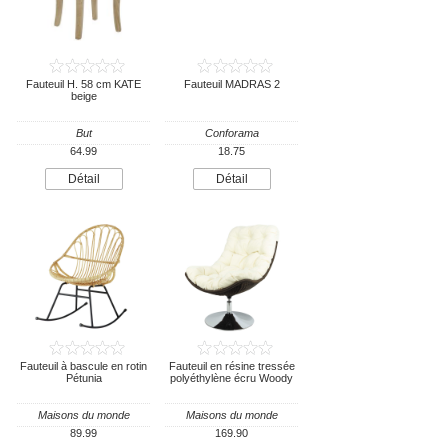
Fauteuil H. 58 cm KATE
Fauteuil MADRAS 2
beige
But
Conforama
64.99
18.75
Détail
Détail
Fauteuil à bascule en rotin
Fauteuil en résine tressée
Pétunia
polyéthylène écru Woody
Maisons du monde
Maisons du monde
89.99
169.90