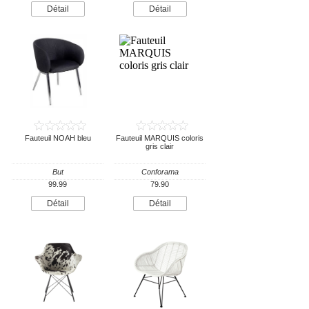
Détail
Détail
Fauteuil NOAH bleu
Fauteuil MARQUIS coloris
gris clair
But
Conforama
99.99
79.90
Détail
Détail