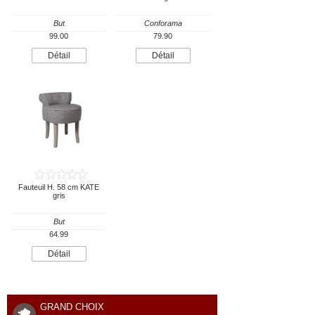
But
Conforama
99.00
79.90
Détail
Détail
Fauteuil H. 58 cm KATE
gris
But
64.99
Détail
GRAND CHOIX