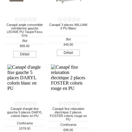
Canapé angle convertible
Canapé 3 places WILLIAM
méridienne gauche
II PU Blanc
LEONIE PU Taupe/Tissu
Gris
But
But
449.00
899.00
Détail
Détail
Canapé d'angle fixe
Canapé fixe relaxation
gauche 5 places DARYL
électrique 2 places
coloris blanc en PU
FOSTER coloris rouge en
PU
Conforama
Conforama
1079.00
699.00