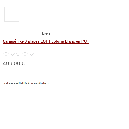
Lien
Canapé fixe 3 places LOFT coloris blanc en PU
499.00 €