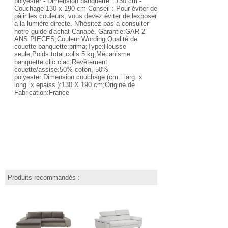
polyester - Dimension banquette : 130 cm -
Couchage 130 x 190 cm Conseil : Pour éviter de
pâlir les couleurs, vous devez éviter de lexposer
à la lumière directe. N'hésitez pas à consulter
notre guide d'achat Canapé. Garantie:GAR 2
ANS PIECES;Couleur:Wording;Qualité de
couette banquette:prima;Type:Housse
seule;Poids total colis:5 kg;Mécanisme
banquette:clic clac;Revêtement
couette/assise:50% coton, 50%
polyester;Dimension couchage (cm : larg. x
long. x epaiss.):130 X 190 cm;Origine de
Fabrication:France
Produits recommandés :