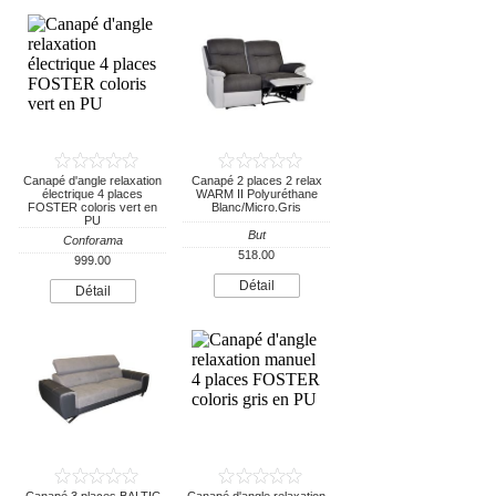
Canapé d'angle relaxation
Canapé 2 places 2 relax
électrique 4 places
WARM II Polyuréthane
FOSTER coloris vert en
Blanc/Micro.Gris
PU
But
Conforama
518.00
999.00
Détail
Détail