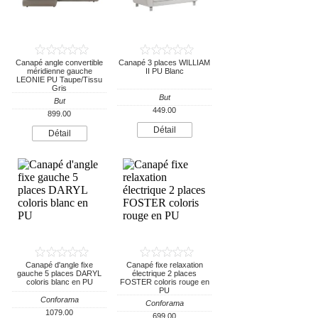
Canapé angle convertible
Canapé 3 places WILLIAM
méridienne gauche
II PU Blanc
LEONIE PU Taupe/Tissu
Gris
But
But
449.00
899.00
Détail
Détail
Canapé d'angle fixe
Canapé fixe relaxation
gauche 5 places DARYL
électrique 2 places
coloris blanc en PU
FOSTER coloris rouge en
PU
Conforama
Conforama
1079.00
699.00