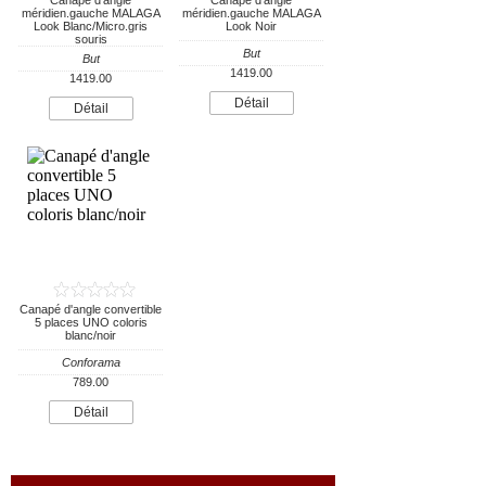
Canapé d'angle
Canapé d'angle
méridien.gauche MALAGA
méridien.gauche MALAGA
Look Blanc/Micro.gris
Look Noir
souris
But
But
1419.00
1419.00
Détail
Détail
Canapé d'angle convertible
5 places UNO coloris
blanc/noir
Conforama
789.00
Détail