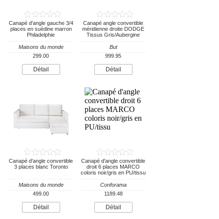
Canapé d'angle gauche 3/4
Canapé angle convertible
places en suédine marron
méridienne droite DODGE
Philadelphie
Tissus Gris/Aubergine
Maisons du monde
But
299.00
999.95
Détail
Détail
Canapé d'angle convertible
Canapé d'angle convertible
3 places blanc Toronto
droit 6 places MARCO
coloris noir/gris en PU/tissu
Maisons du monde
Conforama
499.00
1189.48
Détail
Détail