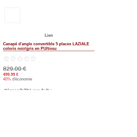
Lien
Canapé d'angle convertible 5 places LAZIALE
coloris noir/gris en PU/tissu
829.00 €
499.99 €
40%
d'économie