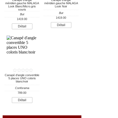
Canapé d'angle
Canapé d'angle
méridien.gauche MALAGA
méridien.gauche MALAGA
Look Blanc/Micro.gris
Look Noir
souris
But
But
1419.00
1419.00
Détail
Détail
Canapé d'angle convertible
5 places UNO coloris
blanc/noir
Conforama
789.00
Détail