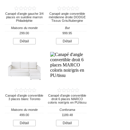
Canapé d'angle gauche 3/4
Canapé angle convertible
places en suédine marron
méridienne droite DODGE
Philadelphie
Tissus Gris/Aubergine
Maisons du monde
But
299.00
999.95
Détail
Détail
Canapé d'angle convertible
Canapé d'angle convertible
3 places blanc Toronto
droit 6 places MARCO
coloris noir/gris en PU/tissu
Maisons du monde
Conforama
499.00
1189.48
Détail
Détail