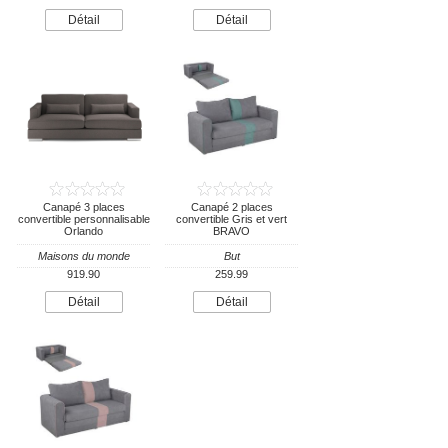
Détail
Détail
Canapé 3 places
Canapé 2 places
convertible personnalisable
convertible Gris et vert
Orlando
BRAVO
Maisons du monde
But
919.90
259.99
Détail
Détail