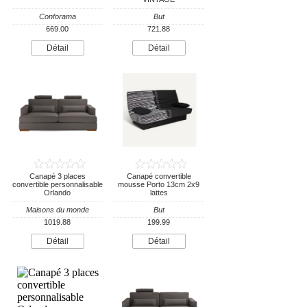
Conforama
But
669.00
721.88
Détail
Détail
Canapé 3 places
Canapé convertible
convertible personnalisable
mousse Porto 13cm 2x9
Orlando
lattes
Maisons du monde
But
1019.88
199.99
Détail
Détail