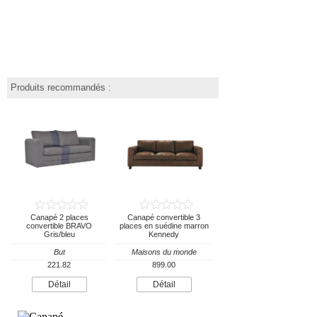
Produits recommandés :
Canapé 2 places
Canapé convertible 3
convertible BRAVO
places en suédine marron
Gris/bleu
Kennedy
But
Maisons du monde
221.82
899.00
Détail
Détail