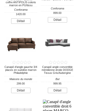
coffre ANTIPOLIS coloris
marron en PU/tissu
Conforama
Conforama
899.00
1420.00
Détail
Détail
Canapé d'angle gauche 3/4
Canapé angle convertible
places en suédine marron
méridienne droite DODGE
Philadelphie
Tissus Gris/Aubergine
Maisons du monde
But
299.00
999.95
Détail
Détail