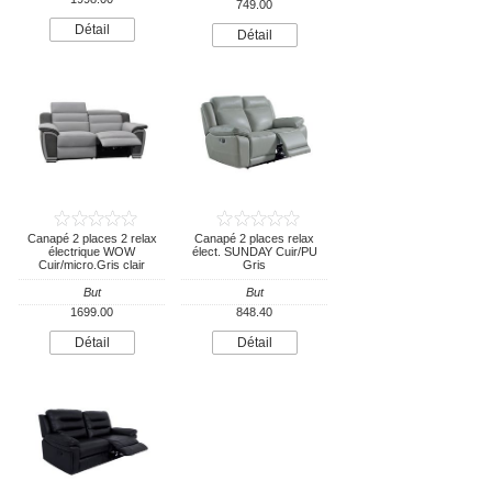
749.00
Détail
Détail
Canapé 2 places 2 relax
Canapé 2 places relax
électrique WOW
élect. SUNDAY Cuir/PU
Cuir/micro.Gris clair
Gris
But
But
1699.00
848.40
Détail
Détail