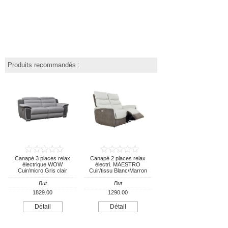
Produits recommandés :
Canapé 3 places relax
Canapé 2 places relax
électrique WOW
électri. MAESTRO
Cuir/micro.Gris clair
Cuir/tissu Blanc/Marron
But
But
1829.00
1290.00
Détail
Détail