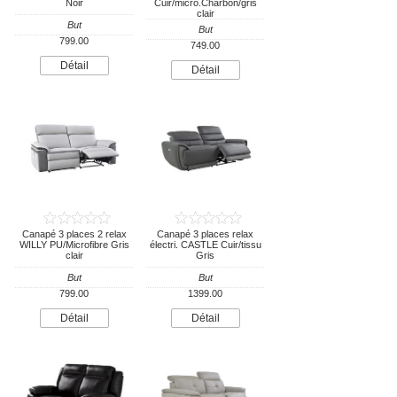
Noir
Cuir/micro.Charbon/gris
clair
But
But
799.00
749.00
Détail
Détail
Canapé 3 places 2 relax
Canapé 3 places relax
WILLY PU/Microfibre Gris
électri. CASTLE Cuir/tissu
clair
Gris
But
But
799.00
1399.00
Détail
Détail