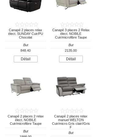
Canapé 2 places relax
Canapé 3 places 2 Relax
élect. SUNDAY Cuir/PU
élect. NOBILE
Chocolat
Cuir/microfibre Taupe
But
But
848.40
2135.00
Détail
Détail
Canapé 2 places 2 relax
Canapé 2 places relax
élect. NOBILE
manuel WELTON
Cuir/microfibre Taupe
Cuir/micro.Gris clair//Gris
F
But
But
1998.00