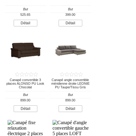
But
But
525.65
399.00
Détail
Détail
Canapé convertible 3
Canapé angle convertible
places ALONSO PU Look
méridienne droite LEONIE
Chocolat
PU Taupe/Tissu Gris
But
But
899.00
899.00
Détail
Détail