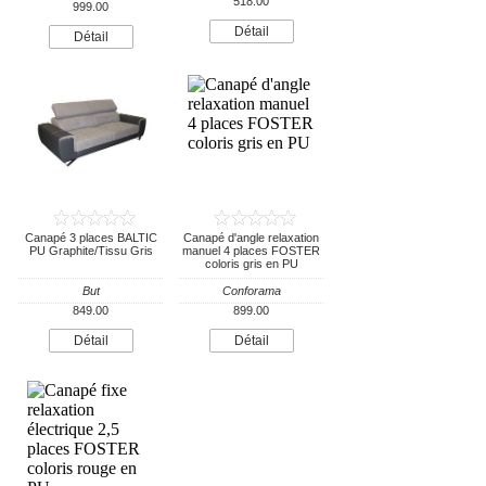
518.00
999.00
Détail
Détail
Canapé 3 places BALTIC
Canapé d'angle relaxation
PU Graphite/Tissu Gris
manuel 4 places FOSTER
coloris gris en PU
But
Conforama
849.00
899.00
Détail
Détail