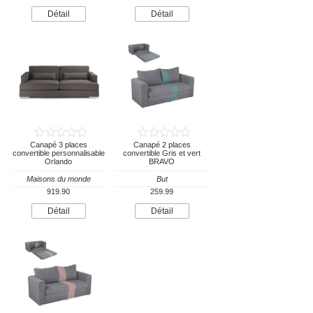
Détail
Détail
Canapé 3 places
Canapé 2 places
convertible personnalisable
convertible Gris et vert
Orlando
BRAVO
Maisons du monde
But
919.90
259.99
Détail
Détail