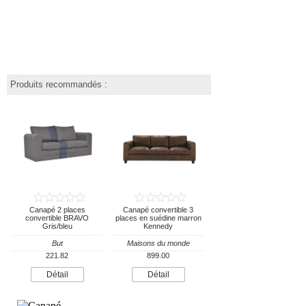
Produits recommandés :
Canapé 2 places
Canapé convertible 3
convertible BRAVO
places en suédine marron
Gris/bleu
Kennedy
But
Maisons du monde
221.82
899.00
Détail
Détail