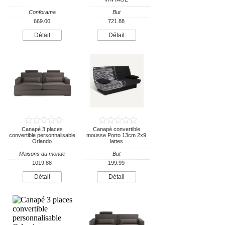
Conforama
But
669.00
721.88
Détail
Détail
Canapé 3 places
Canapé convertible
convertible personnalisable
mousse Porto 13cm 2x9
Orlando
lattes
Maisons du monde
But
1019.88
199.99
Détail
Détail