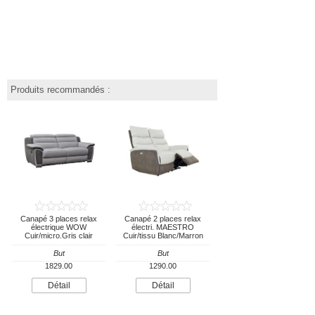
Produits recommandés :
Canapé 3 places relax
Canapé 2 places relax
électrique WOW
électri. MAESTRO
Cuir/micro.Gris clair
Cuir/tissu Blanc/Marron
But
But
1829.00
1290.00
Détail
Détail