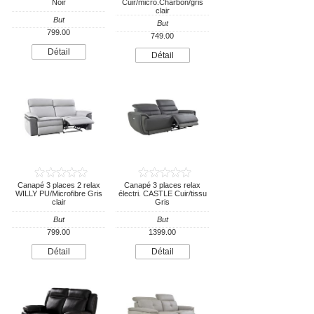
Noir
Cuir/micro.Charbon/gris
clair
But
But
799.00
749.00
Détail
Détail
Canapé 3 places 2 relax
Canapé 3 places relax
WILLY PU/Microfibre Gris
électri. CASTLE Cuir/tissu
clair
Gris
But
But
799.00
1399.00
Détail
Détail