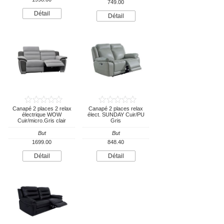
749.00
Détail
Détail
Canapé 2 places 2 relax
Canapé 2 places relax
électrique WOW
élect. SUNDAY Cuir/PU
Cuir/micro.Gris clair
Gris
But
But
1699.00
848.40
Détail
Détail