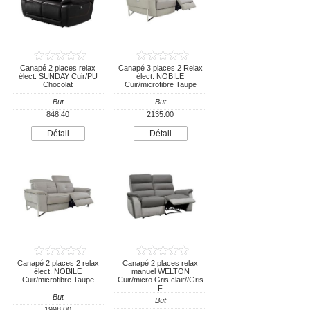
Canapé 2 places relax
Canapé 3 places 2 Relax
élect. SUNDAY Cuir/PU
élect. NOBILE
Chocolat
Cuir/microfibre Taupe
But
But
848.40
2135.00
Détail
Détail
Canapé 2 places 2 relax
Canapé 2 places relax
élect. NOBILE
manuel WELTON
Cuir/microfibre Taupe
Cuir/micro.Gris clair//Gris
F
But
But
1998.00