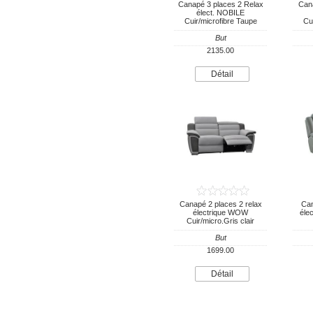
Canapé 3 places 2 Relax
Cana
élect. NOBILE
Cuir/microfibre Taupe
Cu
But
2135.00
Détail
Canapé 2 places 2 relax
Can
électrique WOW
éle
Cuir/micro.Gris clair
But
1699.00
Détail