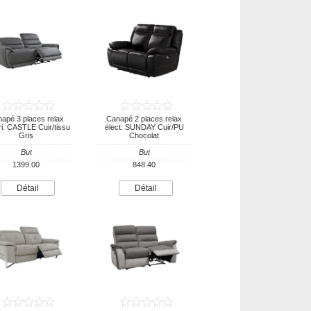
apé 3 places relax
Canapé 2 places relax
ri. CASTLE Cuir/tissu
élect. SUNDAY Cuir/PU
Gris
Chocolat
But
But
1399.00
848.40
Détail
Détail