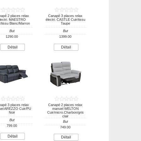
apé 2 places relax
Canapé 3 places relax
lectri. MAESTRO
électri. CASTLE Cuir/tissu
r/tissu Blanc/Marron
Taupe
But
But
1290.00
1399.00
Détail
Détail
apé 3 places relax
Canapé 2 places relax
el AREZZO Cuir/PU
manuel WELTON
Noir
Cuir/micro.Charbon/gris
clair
But
But
799.00
749.00
Détail
Détail