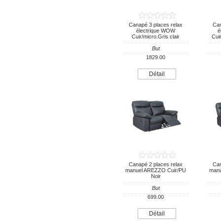
Canapé 3 places relax
Can
électrique WOW
é
Cuir/micro.Gris clair
Cui
But
1829.00
Détail
Canapé 2 places relax
Can
manuel AREZZO Cuir/PU
manu
Noir
But
699.00
Détail