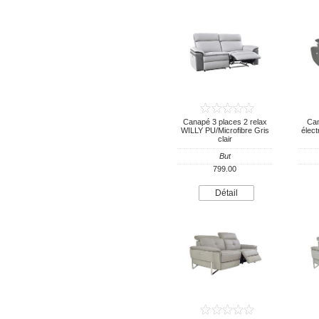
Canapé 3 places 2 relax
Can
WILLY PU/Microfibre Gris
élect
clair
But
799.00
Détail