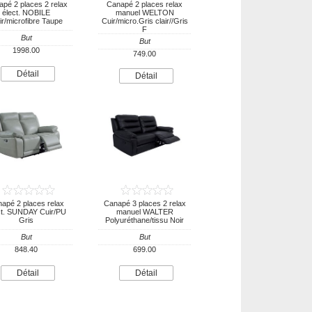
pé 2 places 2 relax
Canapé 2 places relax
élect. NOBILE
manuel WELTON
ir/microfibre Taupe
Cuir/micro.Gris clair//Gris
F
But
But
1998.00
749.00
Détail
Détail
apé 2 places relax
Canapé 3 places 2 relax
ct. SUNDAY Cuir/PU
manuel WALTER
Gris
Polyuréthane/tissu Noir
But
But
848.40
699.00
Détail
Détail