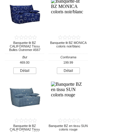
Banquette-lit BZ
Banquette-lit BZ MONICA
CALIFORNIA2 Tissu
coloris noir/blanc
Bulles Outremer A567
But
Conforama
469.00
199.99
Détail
Détail
Banquette-lit BZ
Banquette BZ en tissu SUN
CALIFORNIA2 Tissu
coloris rouge