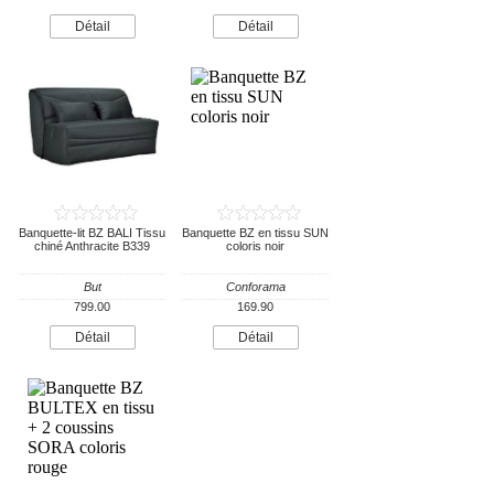
Détail
Détail
Banquette-lit BZ BALI Tissu
Banquette BZ en tissu SUN
chiné Anthracite B339
coloris noir
But
Conforama
799.00
169.90
Détail
Détail