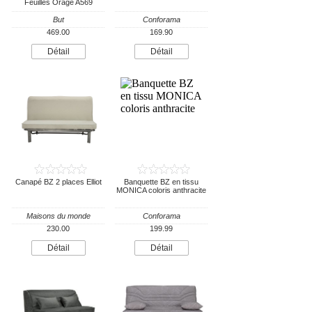
Feuilles Orage A569
But
Conforama
469.00
169.90
Détail
Détail
Canapé BZ 2 places Elliot
Banquette BZ en tissu
MONICA coloris anthracite
Maisons du monde
Conforama
230.00
199.99
Détail
Détail