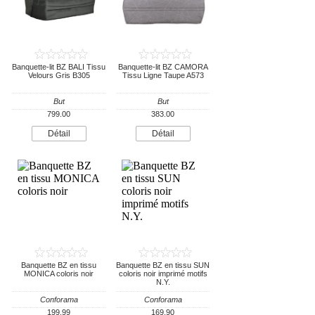
Banquette-lit BZ BALI Tissu
Banquette-lit BZ CAMORA
Velours Gris B305
Tissu Ligne Taupe A573
But
But
799.00
383.00
Détail
Détail
Banquette BZ en tissu
Banquette BZ en tissu SUN
MONICA coloris noir
coloris noir imprimé motifs
N.Y.
Conforama
Conforama
199.99
169.90