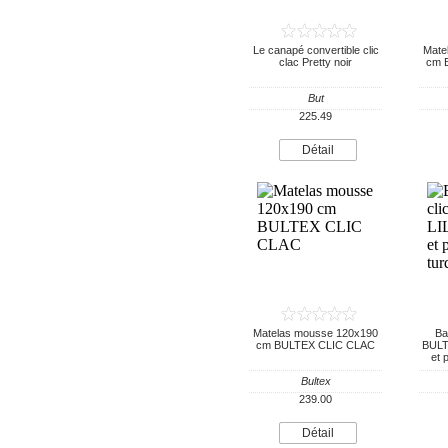
Le canapé convertible clic
Mate
clac Pretty noir
cm 
But
225.49
Détail
Matelas mousse 120x190
Ban
cm BULTEX CLIC CLAC
BULTE
et 
Bultex
239.00
Détail