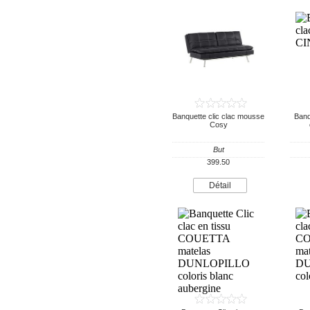
Banquette clic clac mousse
Banq
Cosy
But
399.50
Détail