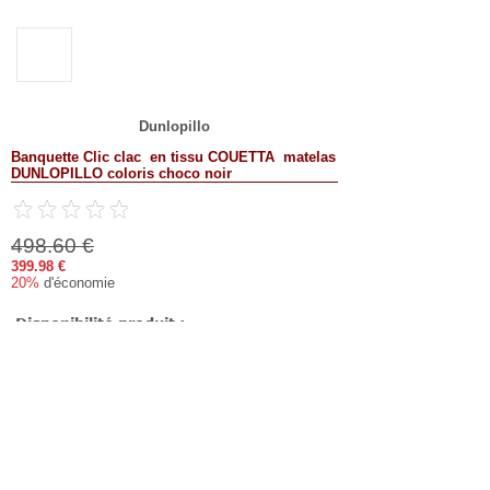
Dunlopillo
Banquette Clic clac en tissu COUETTA matelas
DUNLOPILLO coloris choco noir
498.60 €
399.98 €
20%
d'économie