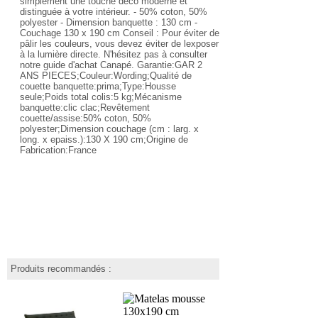
simplement une touche déco moderne et
distinguée à votre intérieur. - 50% coton, 50%
polyester - Dimension banquette : 130 cm -
Couchage 130 x 190 cm Conseil : Pour éviter de
pâlir les couleurs, vous devez éviter de lexposer
à la lumière directe. N'hésitez pas à consulter
notre guide d'achat Canapé. Garantie:GAR 2
ANS PIECES;Couleur:Wording;Qualité de
couette banquette:prima;Type:Housse
seule;Poids total colis:5 kg;Mécanisme
banquette:clic clac;Revêtement
couette/assise:50% coton, 50%
polyester;Dimension couchage (cm : larg. x
long. x epaiss.):130 X 190 cm;Origine de
Fabrication:France
Produits recommandés :