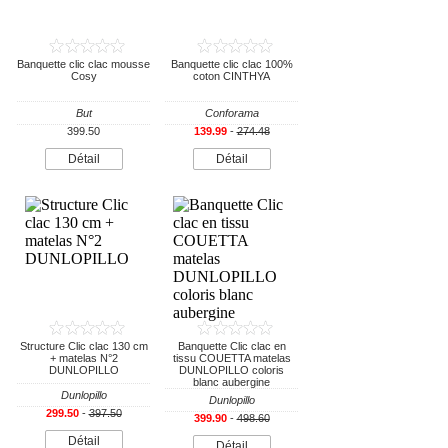
Banquette clic clac mousse
Banquette clic clac 100%
Cosy
coton CINTHYA
But
Conforama
399.50
139.99
-
274.48
Détail
Détail
Structure Clic clac 130 cm
Banquette Clic clac en
+ matelas N°2
tissu COUETTA matelas
DUNLOPILLO
DUNLOPILLO coloris
blanc aubergine
Dunlopillo
Dunlopillo
299.50
-
397.50
399.90
-
498.60
Détail
Détail