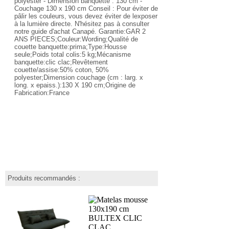
polyester - Dimension banquette : 130 cm -
Couchage 130 x 190 cm Conseil : Pour éviter de
pâlir les couleurs, vous devez éviter de lexposer
à la lumière directe. N'hésitez pas à consulter
notre guide d'achat Canapé. Garantie:GAR 2
ANS PIECES;Couleur:Wording;Qualité de
couette banquette:prima;Type:Housse
seule;Poids total colis:5 kg;Mécanisme
banquette:clic clac;Revêtement
couette/assise:50% coton, 50%
polyester;Dimension couchage (cm : larg. x
long. x epaiss.):130 X 190 cm;Origine de
Fabrication:France
Produits recommandés :