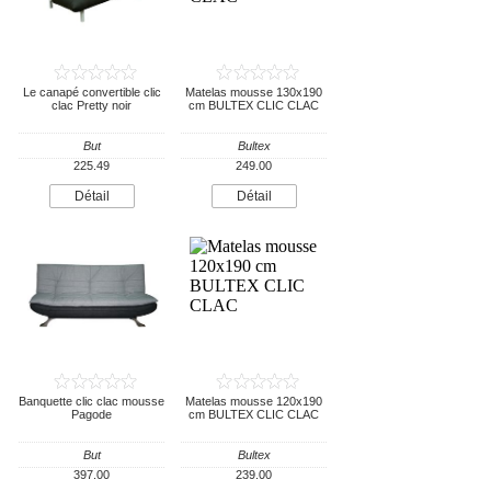
Le canapé convertible clic
Matelas mousse 130x190
clac Pretty noir
cm BULTEX CLIC CLAC
But
Bultex
225.49
249.00
Détail
Détail
Banquette clic clac mousse
Matelas mousse 120x190
Pagode
cm BULTEX CLIC CLAC
But
Bultex
397.00
239.00