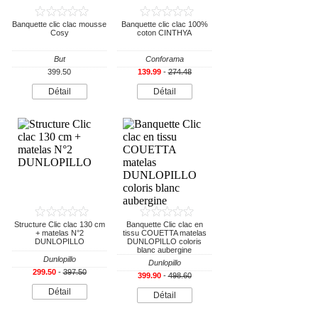
Banquette clic clac mousse
Banquette clic clac 100%
Cosy
coton CINTHYA
But
Conforama
399.50
139.99
-
274.48
Détail
Détail
Structure Clic clac 130 cm
Banquette Clic clac en
+ matelas N°2
tissu COUETTA matelas
DUNLOPILLO
DUNLOPILLO coloris
blanc aubergine
Dunlopillo
Dunlopillo
299.50
-
397.50
399.90
-
498.60
Détail
Détail