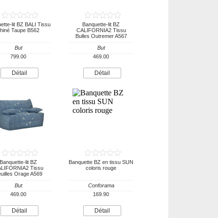
ette-lit BZ BALI Tissu
Banquette-lit BZ
hiné Taupe B562
CALIFORNIA2 Tissu
Bulles Outremer A567
But
But
799.00
469.00
Détail
Détail
Banquette-lit BZ
Banquette BZ en tissu SUN
LIFORNIA2 Tissu
coloris rouge
uilles Orage A569
But
Conforama
469.00
169.90
Détail
Détail