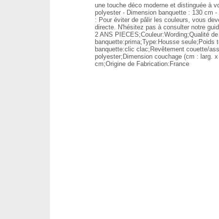
une touche déco moderne et distinguée à vo
polyester - Dimension banquette : 130 cm 
: Pour éviter de pâlir les couleurs, vous dev
directe. N'hésitez pas à consulter notre gu
2 ANS PIECES;Couleur:Wording;Qualité de
banquette:prima;Type:Housse seule;Poids t
banquette:clic clac;Revêtement couette/a
polyester;Dimension couchage (cm : larg. x
cm;Origine de Fabrication:France