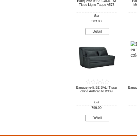
Banquette-lit BZ CAMORA
Ban
Tissu Ligne Taupe A573
MO
But
383.00
Détail
Banquette-lit BZ BALI Tissu
Banqu
chiné Anthracite B339
But
799.00
Détail