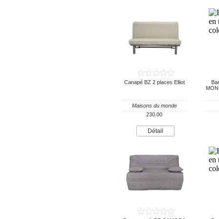
Canapé BZ 2 places Elliot
Ban
MONIC
Maisons du monde
230.00
Détail