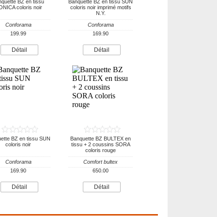
quette BZ en tissu
Banquette BZ en tissu SUN
NICA coloris noir
coloris noir imprimé motifs
N.Y.
Conforama
Conforama
199.99
169.90
Détail
Détail
ette BZ en tissu SUN
Banquette BZ BULTEX en
coloris noir
tissu + 2 coussins SORA
coloris rouge
Conforama
Comfort bultex
169.90
650.00
Détail
Détail