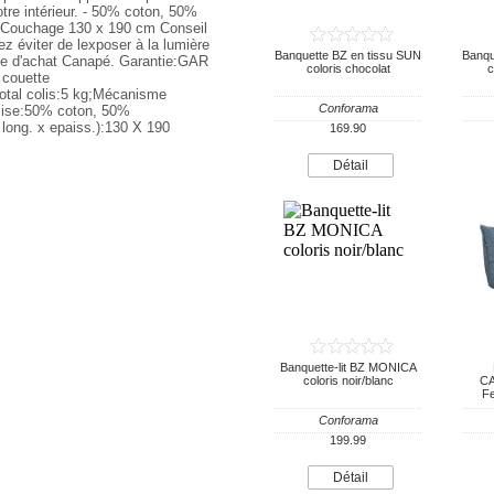
tre intérieur. - 50% coton, 50%
- Couchage 130 x 190 cm Conseil
ez éviter de lexposer à la lumière
Banquette BZ en tissu SUN
Banqu
ide d'achat Canapé. Garantie:GAR
coloris chocolat
c
 couette
otal colis:5 kg;Mécanisme
Conforama
ssise:50% coton, 50%
 long. x epaiss.):130 X 190
169.90
Détail
Banquette-lit BZ MONICA
coloris noir/blanc
CA
Fe
Conforama
199.99
Détail