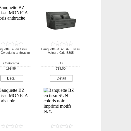
quette BZ en tissu
Banquette-lit BZ BALI Tissu
A coloris anthracite
Velours Gris B305
Conforama
But
199.99
799.00
Détail
Détail